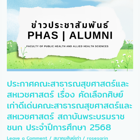
คณะ
สาธารณสุข
ศาสตร์
และ
สห
เวชศาสตร์
เรื่อง
คัด
เลือก
ศิษย์
เก่า
ดี
ประกาศคณะสาธารณสุขศาสตร์และ
เด่น
คณะ
สหเวชศาสตร์ เรื่อง คัดเลือกศิษย์
สาธารณสุข
เก่าดีเด่นคณะสาธารณสุขศาสตร์และ
ศาสตร์
และ
สหเวชศาสตร์ สถาบันพระบรมราช
สห
เวชศาสตร์
ชนก ประจำปีการศึกษา 2568
สถาบัน
พระบรม
Leave a Comment
/
สมาคมศิษย์เก่า
/
rosesarin