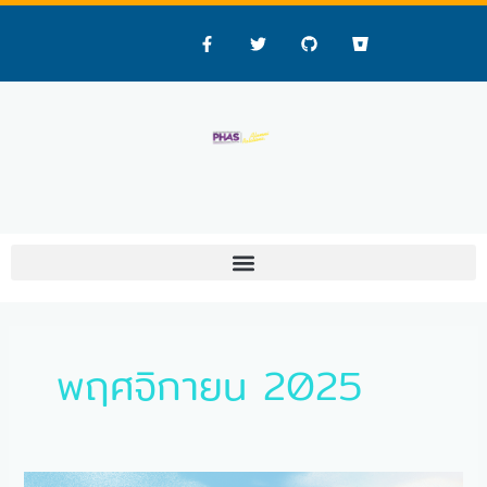
Skip
to
F
T
G
B
a
w
i
i
content
c
i
t
t
e
t
h
b
b
t
u
u
o
e
b
c
o
r
k
k
e
-
t
f
พฤศจิกายน 2025
ประกาศ