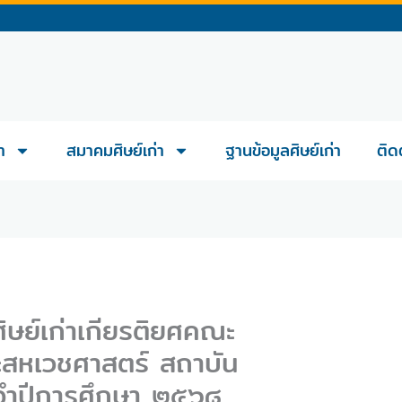
า
สมาคมศิษย์เก่า
ฐานข้อมูลศิษย์เก่า
ติด
ศิษย์เก่าเกียรติยศคณะ
สหเวชศาสตร์ สถาบัน
ำปีการศึกษา ๒๕๖๘