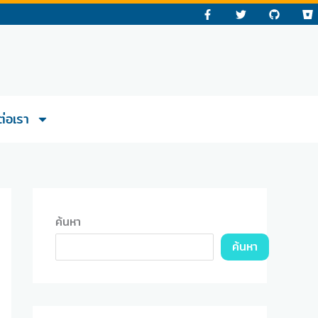
F
T
G
B
a
w
i
i
c
i
t
t
e
t
h
b
b
t
u
u
o
e
b
c
o
r
k
k
e
-
t
f
ต่อเรา
ค้นหา
ค้นหา