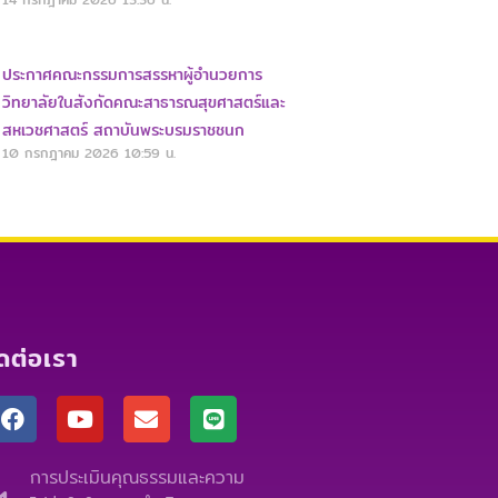
ประกาศคณะกรรมการสรรหาผู้อำนวยการ
วิทยาลัยในสังกัดคณะสาธารณสุขศาสตร์และ
สหเวชศาสตร์ สถาบันพระบรมราชชนก
10 กรกฎาคม 2026
10:59 น.
ิดต่อเรา
F
Y
E
L
a
o
n
i
c
u
v
n
e
t
e
e
การประเมินคุณธรรมและความ