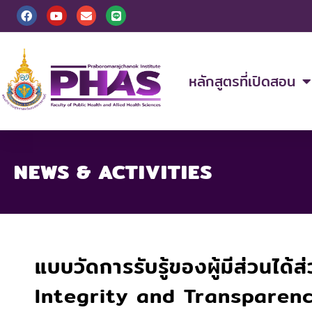
Skip
F
Y
E
L
a
o
n
i
to
c
u
v
n
content
e
t
e
e
b
u
l
o
b
o
o
e
p
หลักสูตรที่เปิดสอน
k
e
NEWS & ACTIVITIES
แบบวัดการรับรู้ของผู้มีส่วนได
Integrity and Transparenc