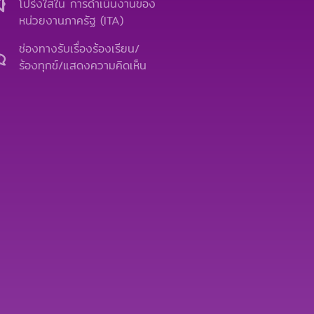
b
u
l
โปร่งใสใน การดำเนินงานของ
o
b
o
หน่วยงานภาครัฐ (ITA)
o
e
p
k
e
ช่องทางรับเรื่องร้องเรียน/
ร้องทุกข์/แสดงความคิดเห็น