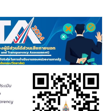
ประเมิน
ง
parency