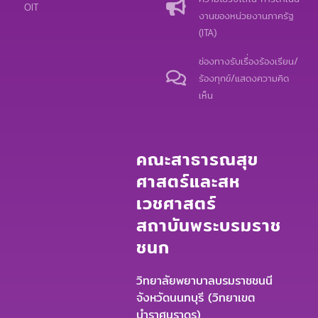
k
e
OIT
งานของหน่วยงานภาครัฐ
(ITA)
ช่องทางรับเรื่องร้องเรียน/
ร้องทุกข์/แสดงความคิด
เห็น
คณะสาธารณสุข
ศาสตร์และสห
เวชศาสตร์
สถาบันพระบรมราช
ชนก
วิทยาลัยพยาบาลบรมราชชนนี
จังหวัดนนทบุรี (วิทยาเขต
บำราศนราดูร)