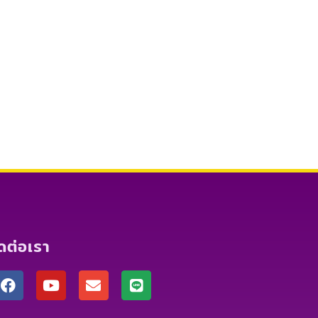
ิดต่อเรา
F
Y
E
L
a
o
n
i
c
u
v
n