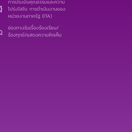
e
t
e
e
การประเมินคุณธรรมและความ
b
u
l
โปร่งใสใน การดำเนินงานของ
o
b
o
หน่วยงานภาครัฐ (ITA)
o
e
p
k
e
ช่องทางรับเรื่องร้องเรียน/
ร้องทุกข์/แสดงความคิดเห็น