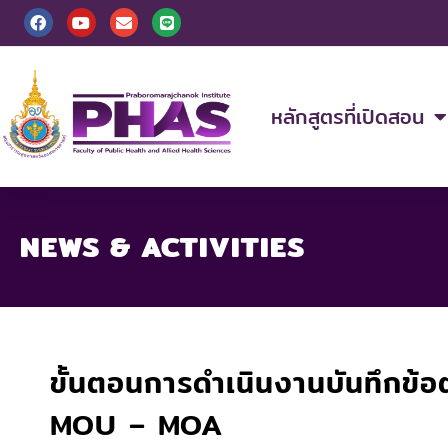
Skip
F
Y
E
L
a
o
n
i
to
c
u
v
n
content
e
t
e
e
b
u
l
o
b
o
o
e
p
หลักสูตรที่เปิดสอน
k
e
NEWS & ACTIVITIES
ขั้นตอนการดำเนินงานบันทึกข้
MOU – MOA