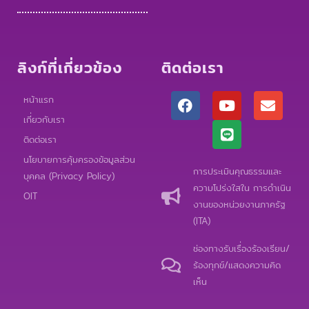
ลิงก์ที่เกี่ยวข้อง
ติดต่อเรา
F
Y
L
E
หน้าแรก
a
o
i
n
เกี่ยวกับเรา
c
u
n
v
e
t
e
e
ติดต่อเรา
b
u
l
นโยบายการคุ้มครองข้อมูลส่วน
o
b
o
การประเมินคุณธรรมและ
บุคคล (Privacy Policy)
o
e
p
ความโปร่งใสใน การดำเนิน
k
e
OIT
งานของหน่วยงานภาครัฐ
(ITA)
ช่องทางรับเรื่องร้องเรียน/
ร้องทุกข์/แสดงความคิด
เห็น