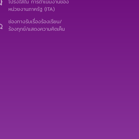
b
u
l
โปร่งใสใน การดำเนินงานของ
o
b
o
หน่วยงานภาครัฐ (ITA)
o
e
p
k
e
ช่องทางรับเรื่องร้องเรียน/
ร้องทุกข์/แสดงความคิดเห็น