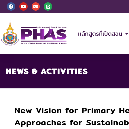
Skip
F
Y
E
L
a
o
n
i
to
c
u
v
n
content
e
t
e
e
b
u
l
o
b
o
o
e
p
หลักสูตรที่เปิดสอน
k
e
NEWS & ACTIVITIES
New Vision for Primary He
Approaches for Sustainab