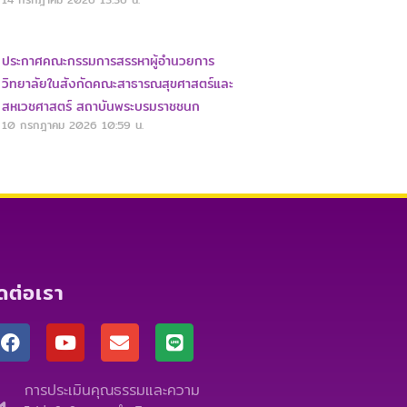
ประกาศคณะกรรมการสรรหาผู้อำนวยการ
วิทยาลัยในสังกัดคณะสาธารณสุขศาสตร์และ
สหเวชศาสตร์ สถาบันพระบรมราชชนก
10 กรกฎาคม 2026
10:59 น.
ิดต่อเรา
F
Y
E
L
a
o
n
i
c
u
v
n
e
t
e
e
การประเมินคุณธรรมและความ