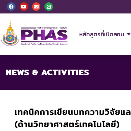
Skip
F
Y
E
L
a
o
n
i
to
c
u
v
n
content
e
t
e
e
b
u
l
o
b
o
o
e
p
หลักสูตรที่เปิดสอน
k
e
NEWS & ACTIVITIES
เทคนิคการเขียนบทความวิจัยแล
(ด้านวิทยาศาสตร์เทคโนโลยี)