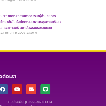
ประกาศคณะกรรมการสรรหาผู้อำนวยการ
วิทยาลัยในสังกัดคณะสาธารณสุขศาสตร์และ
สหเวชศาสตร์ สถาบันพระบรมราชชนก
10 กรกฎาคม 2026
10:59 น.
ิดต่อเรา
F
Y
E
L
a
o
n
i
c
u
v
n
e
t
e
e
การประเมินคุณธรรมและความ