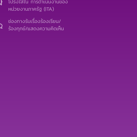
b
u
l
โปร่งใสใน การดำเนินงานของ
o
b
o
หน่วยงานภาครัฐ (ITA)
o
e
p
k
e
ช่องทางรับเรื่องร้องเรียน/
ร้องทุกข์/แสดงความคิดเห็น