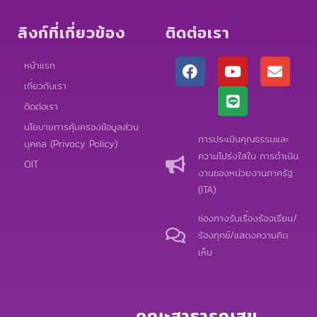
ลิงก์ที่เกี่ยวข้อง
ติดต่อเรา
F
Y
L
E
หน้าแรก
a
o
i
n
เกี่ยวกับเรา
c
u
n
v
e
t
e
e
ติดต่อเรา
b
u
l
นโยบายการคุ้มครองข้อมูลส่วน
o
b
o
การประเมินคุณธรรมและ
บุคคล (Privacy Policy)
o
e
p
ความโปร่งใสใน การดำเนิน
k
e
OIT
งานของหน่วยงานภาครัฐ
(ITA)
ช่องทางรับเรื่องร้องเรียน/
ร้องทุกข์/แสดงความคิด
เห็น
คณะสาธารณสุข