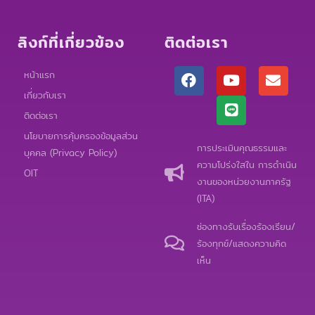
ลิงก์ที่เกี่ยวข้อง
ติดต่อเรา
F
Y
L
E
หน้าแรก
a
o
i
n
เกี่ยวกับเรา
c
u
n
v
e
t
e
e
ติดต่อเรา
b
u
l
นโยบายการคุ้มครองข้อมูลส่วน
o
b
o
การประเมินคุณธรรมและ
บุคคล (Privacy Policy)
o
e
p
ความโปร่งใสใน การดำเนิน
k
e
OIT
งานของหน่วยงานภาครัฐ
(ITA)
ช่องทางรับเรื่องร้องเรียน/
ร้องทุกข์/แสดงความคิด
เห็น