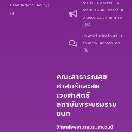
o
b
o
การประเมินคุณธรรมและ
บุคคล (Privacy Policy)
o
e
p
ความโปร่งใสใน การดำเนิน
k
e
OIT
งานของหน่วยงานภาครัฐ
(ITA)
ช่องทางรับเรื่องร้องเรียน/
ร้องทุกข์/แสดงความคิด
เห็น
คณะสาธารณสุข
ศาสตร์และสห
เวชศาสตร์
สถาบันพระบรมราช
ชนก
วิทยาลัยพยาบาลบรมราชชนนี