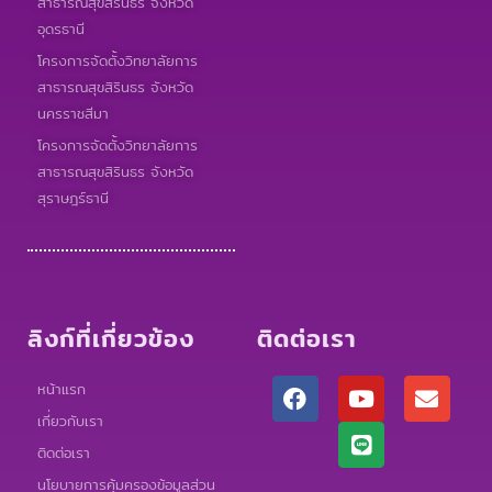
สาธารณสุขสิรินธร จังหวัด
อุดรธานี
โครงการจัดตั้งวิทยาลัยการ
สาธารณสุขสิรินธร จังหวัด
นครราชสีมา
โครงการจัดตั้งวิทยาลัยการ
สาธารณสุขสิรินธร จังหวัด
สุราษฎร์ธานี
ลิงก์ที่เกี่ยวข้อง
ติดต่อเรา
F
Y
L
E
หน้าแรก
a
o
i
n
เกี่ยวกับเรา
c
u
n
v
e
t
e
e
ติดต่อเรา
b
u
l
นโยบายการคุ้มครองข้อมูลส่วน