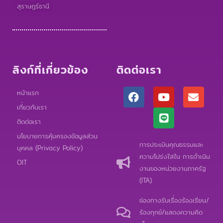
สุราษฎร์ธานี
ลิงก์ที่เกี่ยวข้อง
ติดต่อเรา
F
Y
L
E
หน้าแรก
a
o
i
n
เกี่ยวกับเรา
c
u
n
v
e
t
e
e
ติดต่อเรา
b
u
l
นโยบายการคุ้มครองข้อมูลส่วน
o
b
o
การประเมินคุณธรรมและ
บุคคล (Privacy Policy)
o
e
p
ความโปร่งใสใน การดำเนิน
k
e
OIT
งานของหน่วยงานภาครัฐ
(ITA)
ช่องทางรับเรื่องร้องเรียน/
ร้องทุกข์/แสดงความคิด