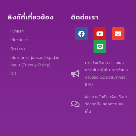
ลิงก์ที่เกี่ยวข้อง
ติดต่อเรา
F
Y
L
E
หน้าแรก
a
o
i
n
เกี่ยวกับเรา
c
u
n
v
e
t
e
e
ติดต่อเรา
b
u
l
นโยบายการคุ้มครองข้อมูลส่วน
o
b
o
การประเมินคุณธรรมและ
บุคคล (Privacy Policy)
o
e
p
ความโปร่งใสใน การดำเนิน
k
e
OIT
งานของหน่วยงานภาครัฐ
(ITA)
ช่องทางรับเรื่องร้องเรียน/
ร้องทุกข์/แสดงความคิด
เห็น