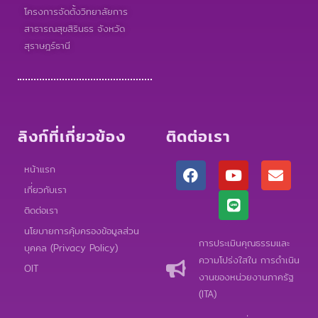
โครงการจัดตั้งวิทยาลัยการ
สาธารณสุขสิรินธร จังหวัด
สุราษฎร์ธานี
ลิงก์ที่เกี่ยวข้อง
ติดต่อเรา
F
Y
L
E
หน้าแรก
a
o
i
n
เกี่ยวกับเรา
c
u
n
v
e
t
e
e
ติดต่อเรา
b
u
l
นโยบายการคุ้มครองข้อมูลส่วน
o
b
o
การประเมินคุณธรรมและ
บุคคล (Privacy Policy)
o
e
p
ความโปร่งใสใน การดำเนิน
k
e
OIT
งานของหน่วยงานภาครัฐ
(ITA)