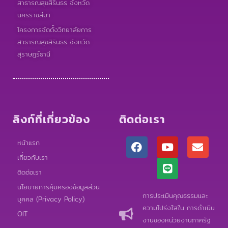
สาธารณสุขสิรินธร จังหวัด
นครราชสีมา
โครงการจัดตั้งวิทยาลัยการ
สาธารณสุขสิรินธร จังหวัด
สุราษฎร์ธานี
ลิงก์ที่เกี่ยวข้อง
ติดต่อเรา
F
Y
L
E
หน้าแรก
a
o
i
n
เกี่ยวกับเรา
c
u
n
v
e
t
e
e
ติดต่อเรา
b
u
l
นโยบายการคุ้มครองข้อมูลส่วน
o
b
o
การประเมินคุณธรรมและ
บุคคล (Privacy Policy)
o
e
p
ความโปร่งใสใน การดำเนิน
k
e
OIT
งานของหน่วยงานภาครัฐ