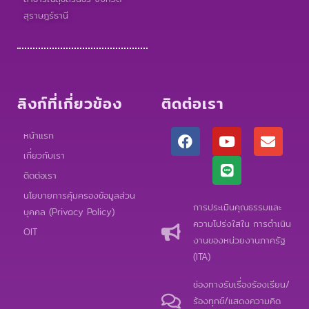
สุราษฎร์ธานี
ลิงก์ที่เกี่ยวข้อง
ติดต่อเรา
F
Y
L
E
หน้าแรก
a
o
i
n
เกี่ยวกับเรา
c
u
n
v
e
t
e
e
ติดต่อเรา
b
u
l
นโยบายการคุ้มครองข้อมูลส่วน
o
b
o
การประเมินคุณธรรมและ
บุคคล (Privacy Policy)
o
e
p
ความโปร่งใสใน การดำเนิน
k
e
OIT
งานของหน่วยงานภาครัฐ
(ITA)
ช่องทางรับเรื่องร้องเรียน/
ร้องทุกข์/แสดงความคิด