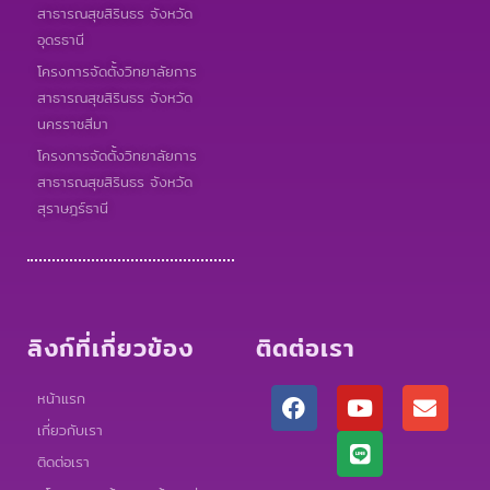
สาธารณสุขสิรินธร จังหวัด
อุดรธานี
โครงการจัดตั้งวิทยาลัยการ
สาธารณสุขสิรินธร จังหวัด
นครราชสีมา
โครงการจัดตั้งวิทยาลัยการ
สาธารณสุขสิรินธร จังหวัด
สุราษฎร์ธานี
ลิงก์ที่เกี่ยวข้อง
ติดต่อเรา
F
Y
L
E
หน้าแรก
a
o
i
n
เกี่ยวกับเรา
c
u
n
v
e
t
e
e
ติดต่อเรา
b
u
l