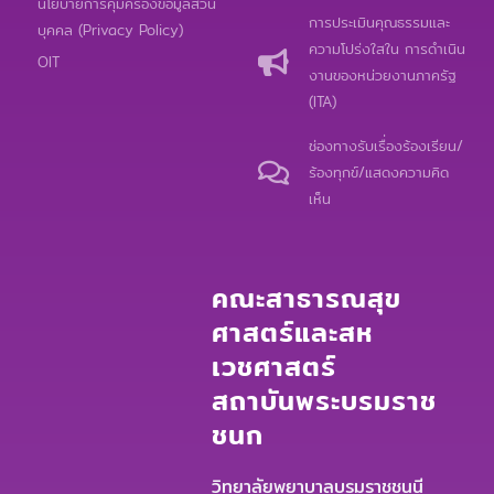
นโยบายการคุ้มครองข้อมูลส่วน
o
b
o
การประเมินคุณธรรมและ
บุคคล (Privacy Policy)
o
e
p
ความโปร่งใสใน การดำเนิน
k
e
OIT
งานของหน่วยงานภาครัฐ
(ITA)
ช่องทางรับเรื่องร้องเรียน/
ร้องทุกข์/แสดงความคิด
เห็น
คณะสาธารณสุข
ศาสตร์และสห
เวชศาสตร์
สถาบันพระบรมราช
ชนก
วิทยาลัยพยาบาลบรมราชชนนี