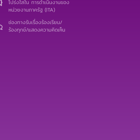
b
u
l
โปร่งใสใน การดำเนินงานของ
o
b
o
หน่วยงานภาครัฐ (ITA)
o
e
p
k
e
ช่องทางรับเรื่องร้องเรียน/
ร้องทุกข์/แสดงความคิดเห็น