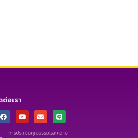
ิดต่อเรา
F
Y
E
L
a
o
n
i
c
u
v
n
e
t
e
e
การประเมินคุณธรรมและความ