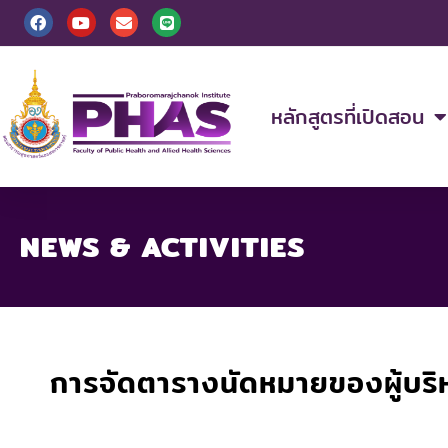
Skip
F
Y
E
L
a
o
n
i
to
c
u
v
n
content
e
t
e
e
b
u
l
o
b
o
o
e
p
หลักสูตรที่เปิดสอน
k
e
NEWS & ACTIVITIES
การจัดตารางนัดหมายของผู้บริ