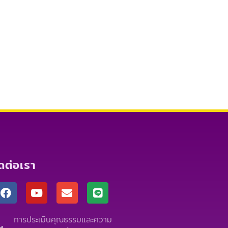
ิดต่อเรา
F
Y
E
L
a
o
n
i
c
u
v
n
e
t
e
e
การประเมินคุณธรรมและความ