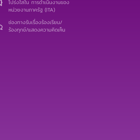
b
u
l
โปร่งใสใน การดำเนินงานของ
o
b
o
หน่วยงานภาครัฐ (ITA)
o
e
p
k
e
ช่องทางรับเรื่องร้องเรียน/
ร้องทุกข์/แสดงความคิดเห็น