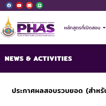
Skip
F
Y
E
L
a
o
n
i
to
c
u
v
n
content
e
t
e
e
b
u
l
o
b
o
o
e
p
หลักสูตรที่เปิดสอน
k
e
NEWS & ACTIVITIES
ประกาศผลสอบรวบยอด (สำหรับ