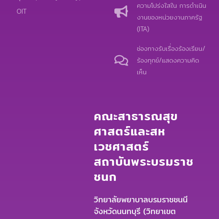
o
e
p
ความโปร่งใสใน การดำเนิน
k
e
OIT
งานของหน่วยงานภาครัฐ
(ITA)
ช่องทางรับเรื่องร้องเรียน/
ร้องทุกข์/แสดงความคิด
เห็น
คณะสาธารณสุข
ศาสตร์และสห
เวชศาสตร์
สถาบันพระบรมราช
ชนก
วิทยาลัยพยาบาลบรมราชชนนี
จังหวัดนนทบุรี (วิทยาเขต