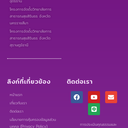
อุดรธานี
โครงการจัดตั้งวิทยาลัยการ
สาธารณสุขสิรินธร จังหวัด
นครราชสีมา
โครงการจัดตั้งวิทยาลัยการ
สาธารณสุขสิรินธร จังหวัด
สุราษฎร์ธานี
ลิงก์ที่เกี่ยวข้อง
ติดต่อเรา
F
Y
L
E
หน้าแรก
a
o
i
n
เกี่ยวกับเรา
c
u
n
v
e
t
e
e
ติดต่อเรา
b
u
l
นโยบายการคุ้มครองข้อมูลส่วน
o
b
o
การประเมินคุณธรรมและ
บุคคล (Privacy Policy)